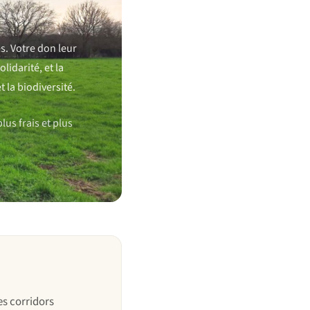
es. Votre don leur
lidarité, et la
 la biodiversité.
us frais et plus
es corridors