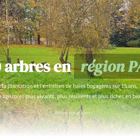
PROJET PACA · 2026
0 arbres en
région 
 la plantation et l'entretien de haies bocagères sur 15 ans,
s agricoles plus vivants, plus résilients et plus riches en bi
← Retour aux actions