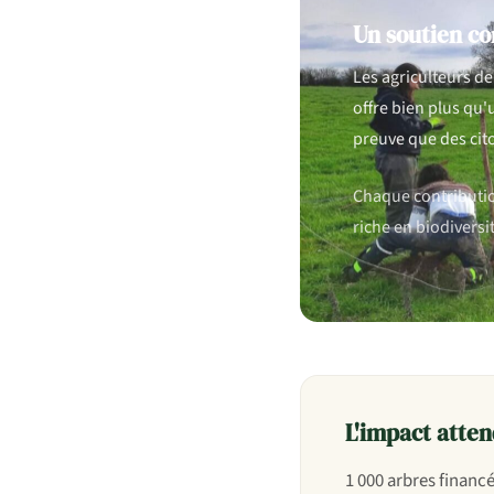
Un soutien co
Les agriculteurs de
offre bien plus qu'
preuve que des cito
Chaque contribution
riche en biodiversi
L'impact atte
1 000 arbres financ