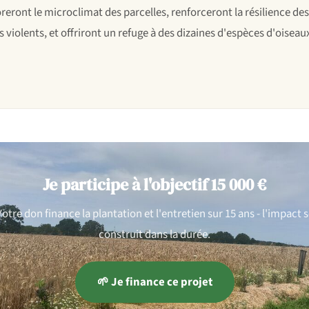
reront le microclimat des parcelles, renforceront la résilience de
 violents, et offriront un refuge à des dizaines d'espèces d'oiseaux
Je participe à l'objectif 15 000 €
otre don finance la plantation et l'entretien sur 15 ans - l'impact 
construit dans la durée.
🌱 Je finance ce projet