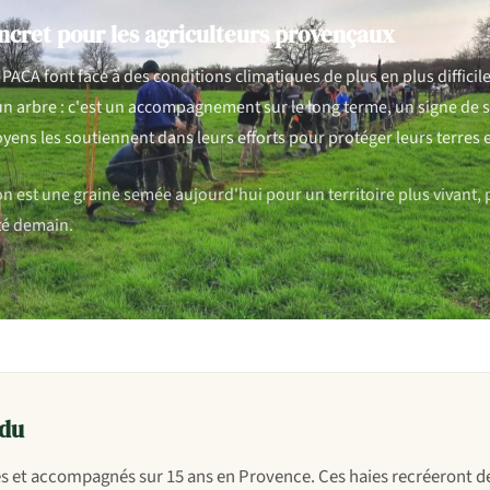
ncret pour les agriculteurs provençaux
 PACA font face à des conditions climatiques de plus en plus difficil
un arbre : c'est un accompagnement sur le long terme, un signe de so
yens les soutiennent dans leurs efforts pour protéger leurs terres et
 est une graine semée aujourd'hui pour un territoire plus vivant, pl
té demain.
ndu
és et accompagnés sur 15 ans en Provence. Ces haies recréeront d