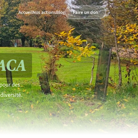
Accueil
Nos actions
Blog
Faire un don
PACA
 pour des
odiversité.