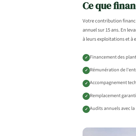
Ce que finan
Votre contribution financ
annuel sur 15 ans. En lev
à leurs exploitations et à
Financement des plants
✓
Rémunération de l'entr
✓
Accompagnement techn
✓
Remplacement garanti 
✓
Audits annuels avec la
✓