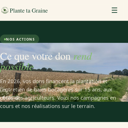
Plante ta Graine
☰
NOS ACTIONS
Ce que votre don
rend
possible
En 2026, vos dons financent la plantation et
l'entretien de haies bocagères sur 15 ans, aux
côtés des agriculteurs. Voici nos campagnes en
cours et nos réalisations sur le terrain.